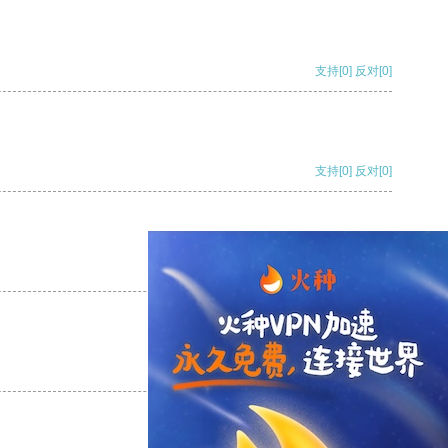
支持
[0]
反对
[0]
支持
[0]
反对
[0]
支持
[0]
反对
[0]
支持
[0]
反对
[0]