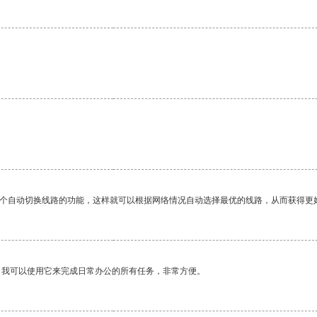
。
一个自动切换线路的功能，这样就可以根据网络情况自动选择最优的线路，从而获得更
。我可以使用它来完成日常办公的所有任务，非常方便。