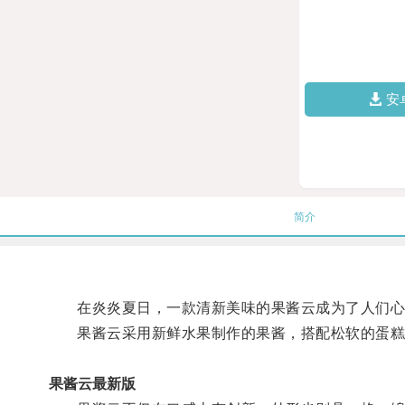
安
简介
在炎炎夏日，一款清新美味的果酱云成为了人们心
果酱云采用新鲜水果制作的果酱，搭配松软的蛋糕
果酱云最新版