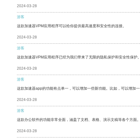
2024-03-28
游客
这款加速器VPM应用程序可以给你提供最高速度和安全性的连接。
2024-03-28
游客
这款加速器VPM应用程序已经为我们带来了无限的隐私保护和安全性保护
2024-03-28
游客
这款加速器app的功能有点单一，可以增加一些新功能。比如，可以增加
2024-03-28
游客
这款办公软件的功能非常全面，涵盖了文档、表格、演示文稿等各个方面
2024-03-28