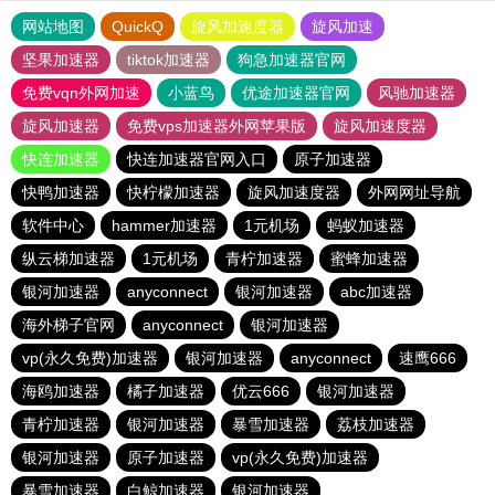
网站地图
QuickQ
旋风加速度器
旋风加速
坚果加速器
tiktok加速器
狗急加速器官网
免费vqn外网加速
小蓝鸟
优途加速器官网
风驰加速器
旋风加速器
免费vps加速器外网苹果版
旋风加速度器
快连加速器
快连加速器官网入口
原子加速器
快鸭加速器
快柠檬加速器
旋风加速度器
外网网址导航
软件中心
hammer加速器
1元机场
蚂蚁加速器
纵云梯加速器
1元机场
青柠加速器
蜜蜂加速器
银河加速器
anyconnect
银河加速器
abc加速器
海外梯子官网
anyconnect
银河加速器
vp(永久免费)加速器
银河加速器
anyconnect
速鹰666
海鸥加速器
橘子加速器
优云666
银河加速器
青柠加速器
银河加速器
暴雪加速器
荔枝加速器
银河加速器
原子加速器
vp(永久免费)加速器
暴雪加速器
白鲸加速器
银河加速器