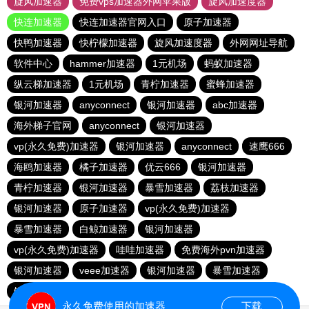
旋风加速器
免费vps加速器外网苹果版
旋风加速度器
快连加速器
快连加速器官网入口
原子加速器
快鸭加速器
快柠檬加速器
旋风加速度器
外网网址导航
软件中心
hammer加速器
1元机场
蚂蚁加速器
纵云梯加速器
1元机场
青柠加速器
蜜蜂加速器
银河加速器
anyconnect
银河加速器
abc加速器
海外梯子官网
anyconnect
银河加速器
vp(永久免费)加速器
银河加速器
anyconnect
速鹰666
海鸥加速器
橘子加速器
优云666
银河加速器
青柠加速器
银河加速器
暴雪加速器
荔枝加速器
银河加速器
原子加速器
vp(永久免费)加速器
暴雪加速器
白鲸加速器
银河加速器
vp(永久免费)加速器
哇哇加速器
免费海外pvn加速器
银河加速器
veee加速器
银河加速器
暴雪加速器
银河加速器
ikuuu.me加速器官网
永久免费使用的加速器
下载