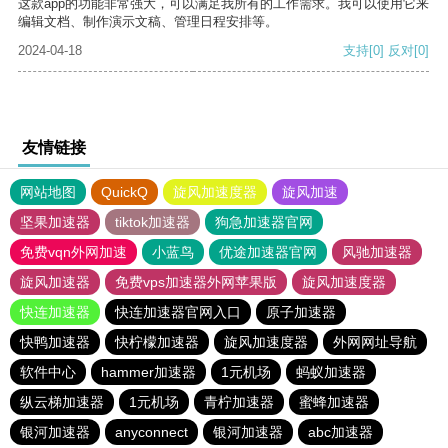
这款app的功能非常强大，可以满足我所有的工作需求。我可以使用它来
编辑文档、制作演示文稿、管理日程安排等。
2024-04-18
支持
[0]
反对
[0]
友情链接
网站地图
QuickQ
旋风加速度器
旋风加速
坚果加速器
tiktok加速器
狗急加速器官网
免费vqn外网加速
小蓝鸟
优途加速器官网
风驰加速器
旋风加速器
免费vps加速器外网苹果版
旋风加速度器
快连加速器
快连加速器官网入口
原子加速器
快鸭加速器
快柠檬加速器
旋风加速度器
外网网址导航
软件中心
hammer加速器
1元机场
蚂蚁加速器
纵云梯加速器
1元机场
青柠加速器
蜜蜂加速器
银河加速器
anyconnect
银河加速器
abc加速器