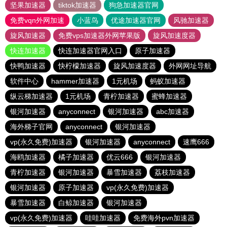
坚果加速器
tiktok加速器
狗急加速器官网
免费vqn外网加速
小蓝鸟
优途加速器官网
风驰加速器
旋风加速器
免费vps加速器外网苹果版
旋风加速度器
快连加速器
快连加速器官网入口
原子加速器
快鸭加速器
快柠檬加速器
旋风加速度器
外网网址导航
软件中心
hammer加速器
1元机场
蚂蚁加速器
纵云梯加速器
1元机场
青柠加速器
蜜蜂加速器
银河加速器
anyconnect
银河加速器
abc加速器
海外梯子官网
anyconnect
银河加速器
vp(永久免费)加速器
银河加速器
anyconnect
速鹰666
海鸥加速器
橘子加速器
优云666
银河加速器
青柠加速器
银河加速器
暴雪加速器
荔枝加速器
银河加速器
原子加速器
vp(永久免费)加速器
暴雪加速器
白鲸加速器
银河加速器
vp(永久免费)加速器
哇哇加速器
免费海外pvn加速器