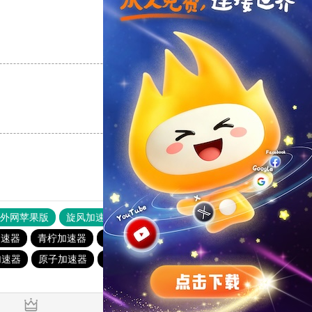
支持
[0]
反对
[0]
支持
[0]
反对
[0]
器外网苹果版
旋风加速度器
快连加速器
加速器
青柠加速器
蜜蜂加速器
anyconnect
abc加速器
加速器
原子加速器
vp(永久免费)加速器
白鲸加速器