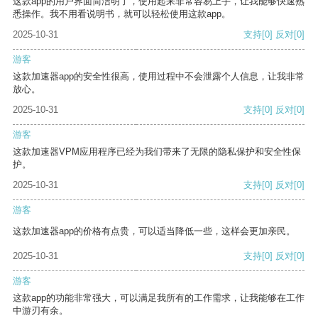
这款app的用户界面简洁明了，使用起来非常容易上手，让我能够快速熟
悉操作。我不用看说明书，就可以轻松使用这款app。
2025-10-31
支持
[0]
反对
[0]
游客
这款加速器app的安全性很高，使用过程中不会泄露个人信息，让我非常
放心。
2025-10-31
支持
[0]
反对
[0]
游客
这款加速器VPM应用程序已经为我们带来了无限的隐私保护和安全性保
护。
2025-10-31
支持
[0]
反对
[0]
游客
这款加速器app的价格有点贵，可以适当降低一些，这样会更加亲民。
2025-10-31
支持
[0]
反对
[0]
游客
这款app的功能非常强大，可以满足我所有的工作需求，让我能够在工作
中游刃有余。