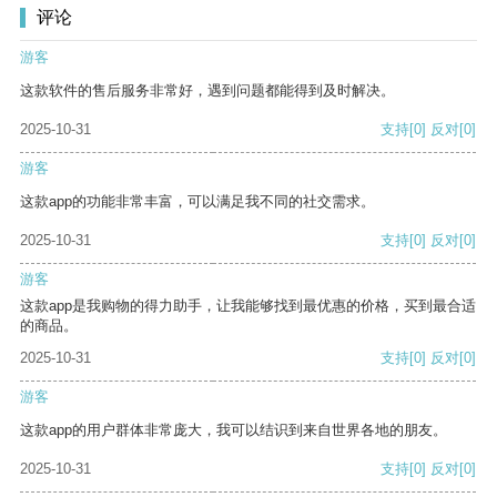
评论
游客
这款软件的售后服务非常好，遇到问题都能得到及时解决。
2025-10-31
支持
[0]
反对
[0]
游客
这款app的功能非常丰富，可以满足我不同的社交需求。
2025-10-31
支持
[0]
反对
[0]
游客
这款app是我购物的得力助手，让我能够找到最优惠的价格，买到最合适
的商品。
2025-10-31
支持
[0]
反对
[0]
游客
这款app的用户群体非常庞大，我可以结识到来自世界各地的朋友。
2025-10-31
支持
[0]
反对
[0]