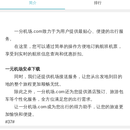
简介
排行
一分机场.com致力于为用户提供最贴心、便捷的出行服
务。
在这里，您可以通过简单的操作方便地订购航班机票，
享受到实时的航班信息查询和优惠折扣。
一元机场安卓下载
同时，我们还提供机场接送服务，让您从出发地到目的
地的整个旅程更加顺畅无忧。
除此之外，一分机场.com还为您提供酒店预订、旅游包
车等个性化服务，全方位满足您的出行需求。
让一分机场.com成为您出行的得力助手，让您的旅途更
加愉快和便捷。
#37#