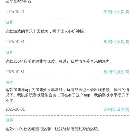
这个是app神器
2025-10-31
支持
[0]
反对
[0]
游客
这款游戏的音乐非常优美，听了让人心旷神怡。
2025-10-31
支持
[0]
反对
[0]
游客
这款app的音乐资源非常优质，可以让我尽情享受音乐的魅力。
2025-10-31
支持
[0]
反对
[0]
游客
这款加速器app的加速效果非常好，玩游戏再也不会出现卡顿、掉线的情
况了。我以前玩游戏经常会输，现在有了这个app，我的游戏水平提升了
不少。
2025-10-31
支持
[0]
反对
[0]
游客
这款app的社区氛围很温馨，让我能够感受到家的温暖。