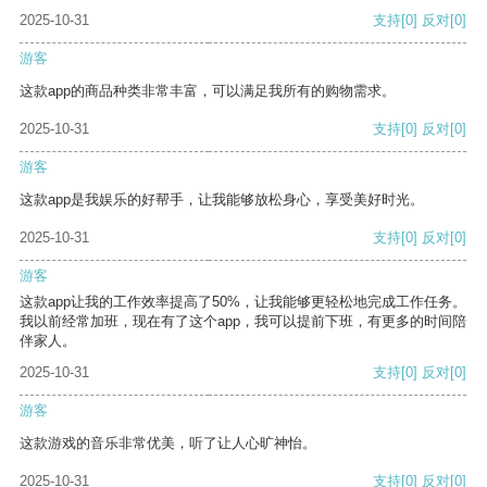
2025-10-31
支持
[0]
反对
[0]
游客
这款app的商品种类非常丰富，可以满足我所有的购物需求。
2025-10-31
支持
[0]
反对
[0]
游客
这款app是我娱乐的好帮手，让我能够放松身心，享受美好时光。
2025-10-31
支持
[0]
反对
[0]
游客
这款app让我的工作效率提高了50%，让我能够更轻松地完成工作任务。
我以前经常加班，现在有了这个app，我可以提前下班，有更多的时间陪
伴家人。
2025-10-31
支持
[0]
反对
[0]
游客
这款游戏的音乐非常优美，听了让人心旷神怡。
2025-10-31
支持
[0]
反对
[0]