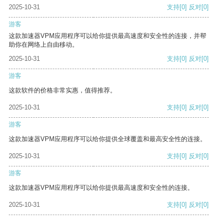
2025-10-31
支持
[0]
反对
[0]
游客
这款加速器VPM应用程序可以给你提供最高速度和安全性的连接，并帮
助你在网络上自由移动。
2025-10-31
支持
[0]
反对
[0]
游客
这款软件的价格非常实惠，值得推荐。
2025-10-31
支持
[0]
反对
[0]
游客
这款加速器VPM应用程序可以给你提供全球覆盖和最高安全性的连接。
2025-10-31
支持
[0]
反对
[0]
游客
这款加速器VPM应用程序可以给你提供最高速度和安全性的连接。
2025-10-31
支持
[0]
反对
[0]