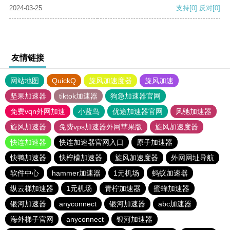
2024-03-25
支持
[0]
反对
[0]
友情链接
网站地图
QuickQ
旋风加速度器
旋风加速
坚果加速器
tiktok加速器
狗急加速器官网
免费vqn外网加速
小蓝鸟
优途加速器官网
风驰加速器
旋风加速器
免费vps加速器外网苹果版
旋风加速度器
快连加速器
快连加速器官网入口
原子加速器
快鸭加速器
快柠檬加速器
旋风加速度器
外网网址导航
软件中心
hammer加速器
1元机场
蚂蚁加速器
纵云梯加速器
1元机场
青柠加速器
蜜蜂加速器
银河加速器
anyconnect
银河加速器
abc加速器
海外梯子官网
anyconnect
银河加速器