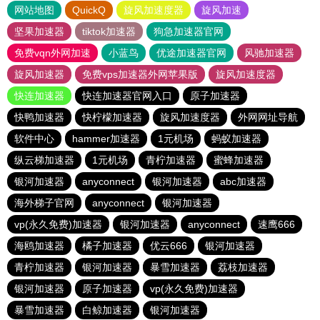
网站地图
QuickQ
旋风加速度器
旋风加速
坚果加速器
tiktok加速器
狗急加速器官网
免费vqn外网加速
小蓝鸟
优途加速器官网
风驰加速器
旋风加速器
免费vps加速器外网苹果版
旋风加速度器
快连加速器
快连加速器官网入口
原子加速器
快鸭加速器
快柠檬加速器
旋风加速度器
外网网址导航
软件中心
hammer加速器
1元机场
蚂蚁加速器
纵云梯加速器
1元机场
青柠加速器
蜜蜂加速器
银河加速器
anyconnect
银河加速器
abc加速器
海外梯子官网
anyconnect
银河加速器
vp(永久免费)加速器
银河加速器
anyconnect
速鹰666
海鸥加速器
橘子加速器
优云666
银河加速器
青柠加速器
银河加速器
暴雪加速器
荔枝加速器
银河加速器
原子加速器
vp(永久免费)加速器
暴雪加速器
白鲸加速器
银河加速器