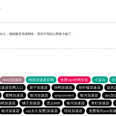
。
作办公，都能畅享高速网络，再也不用担心网速卡顿了。
tiktok加速器
狗急加速器官网
免费vqn外网加速
小蓝鸟
优
加速器官网入口
原子加速器
快鸭加速器
快柠檬加速器
旋风
蜜蜂加速器
银河加速器
anyconnect
银河加速器
abc加
海鸥加速器
橘子加速器
优云666
银河加速器
青柠加速器
银河加速器
vp(永久免费)加速器
哇哇加速器
免费海外pvn加