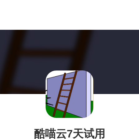
酷喵云7天试用