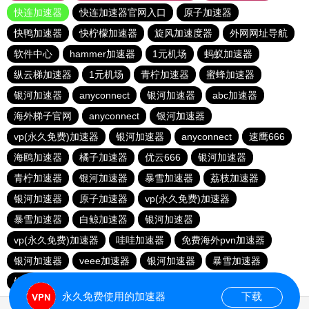
快连加速器
快连加速器官网入口
原子加速器
快鸭加速器
快柠檬加速器
旋风加速度器
外网网址导航
软件中心
hammer加速器
1元机场
蚂蚁加速器
纵云梯加速器
1元机场
青柠加速器
蜜蜂加速器
银河加速器
anyconnect
银河加速器
abc加速器
海外梯子官网
anyconnect
银河加速器
vp(永久免费)加速器
银河加速器
anyconnect
速鹰666
海鸥加速器
橘子加速器
优云666
银河加速器
青柠加速器
银河加速器
暴雪加速器
荔枝加速器
银河加速器
原子加速器
vp(永久免费)加速器
暴雪加速器
白鲸加速器
银河加速器
vp(永久免费)加速器
哇哇加速器
免费海外pvn加速器
银河加速器
veee加速器
银河加速器
暴雪加速器
银河加速器
ikuuu.me加速器官网
永久免费使用的加速器
下载