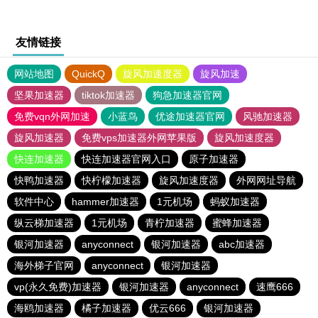
友情链接
网站地图
QuickQ
旋风加速度器
旋风加速
坚果加速器
tiktok加速器
狗急加速器官网
免费vqn外网加速
小蓝鸟
优途加速器官网
风驰加速器
旋风加速器
免费vps加速器外网苹果版
旋风加速度器
快连加速器
快连加速器官网入口
原子加速器
快鸭加速器
快柠檬加速器
旋风加速度器
外网网址导航
软件中心
hammer加速器
1元机场
蚂蚁加速器
纵云梯加速器
1元机场
青柠加速器
蜜蜂加速器
银河加速器
anyconnect
银河加速器
abc加速器
海外梯子官网
anyconnect
银河加速器
vp(永久免费)加速器
银河加速器
anyconnect
速鹰666
海鸥加速器
橘子加速器
优云666
银河加速器