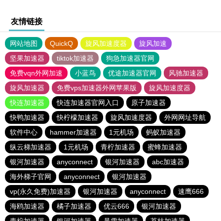
友情链接
网站地图
QuickQ
旋风加速度器
旋风加速
坚果加速器
tiktok加速器
狗急加速器官网
免费vqn外网加速
小蓝鸟
优途加速器官网
风驰加速器
旋风加速器
免费vps加速器外网苹果版
旋风加速度器
快连加速器
快连加速器官网入口
原子加速器
快鸭加速器
快柠檬加速器
旋风加速度器
外网网址导航
软件中心
hammer加速器
1元机场
蚂蚁加速器
纵云梯加速器
1元机场
青柠加速器
蜜蜂加速器
银河加速器
anyconnect
银河加速器
abc加速器
海外梯子官网
anyconnect
银河加速器
vp(永久免费)加速器
银河加速器
anyconnect
速鹰666
海鸥加速器
橘子加速器
优云666
银河加速器