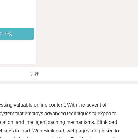
PC下载
排行
essing valuable online content. With the advent of
e system that employs advanced techniques to expedite
cation, and intelligent caching mechanisms, Blinkload
ebsites to load. With Blinkload, webpages are poised to