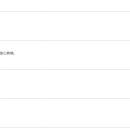
够放心购物。
。