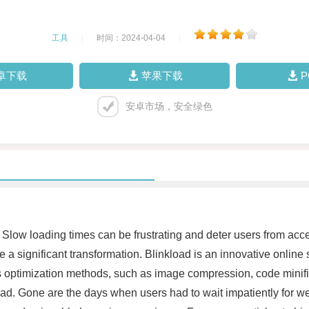
工具
|
时间：2024-04-04
|
卓下载
苹果下载
安卓市场，安全绿色
. Slow loading times can be frustrating and deter users from acc
 a significant transformation. Blinkload is an innovative onlin
us optimization methods, such as image compression, code minifi
load. Gone are the days when users had to wait impatiently for w