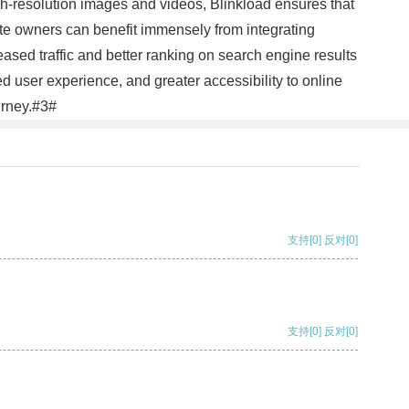
h-resolution images and videos, Blinkload ensures that
site owners can benefit immensely from integrating
eased traffic and better ranking on search engine results
ed user experience, and greater accessibility to online
urney.#3#
支持
[0]
反对
[0]
支持
[0]
反对
[0]