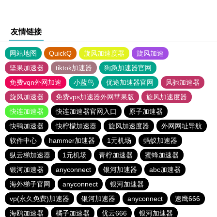
友情链接
网站地图
QuickQ
旋风加速度器
旋风加速
坚果加速器
tiktok加速器
狗急加速器官网
免费vqn外网加速
小蓝鸟
优途加速器官网
风驰加速器
旋风加速器
免费vps加速器外网苹果版
旋风加速度器
快连加速器
快连加速器官网入口
原子加速器
快鸭加速器
快柠檬加速器
旋风加速度器
外网网址导航
软件中心
hammer加速器
1元机场
蚂蚁加速器
纵云梯加速器
1元机场
青柠加速器
蜜蜂加速器
银河加速器
anyconnect
银河加速器
abc加速器
海外梯子官网
anyconnect
银河加速器
vp(永久免费)加速器
银河加速器
anyconnect
速鹰666
海鸥加速器
橘子加速器
优云666
银河加速器