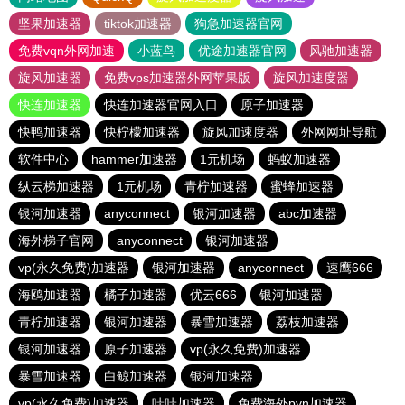
坚果加速器
tiktok加速器
狗急加速器官网
免费vqn外网加速
小蓝鸟
优途加速器官网
风驰加速器
旋风加速器
免费vps加速器外网苹果版
旋风加速度器
快连加速器
快连加速器官网入口
原子加速器
快鸭加速器
快柠檬加速器
旋风加速度器
外网网址导航
软件中心
hammer加速器
1元机场
蚂蚁加速器
纵云梯加速器
1元机场
青柠加速器
蜜蜂加速器
银河加速器
anyconnect
银河加速器
abc加速器
海外梯子官网
anyconnect
银河加速器
vp(永久免费)加速器
银河加速器
anyconnect
速鹰666
海鸥加速器
橘子加速器
优云666
银河加速器
青柠加速器
银河加速器
暴雪加速器
荔枝加速器
银河加速器
原子加速器
vp(永久免费)加速器
暴雪加速器
白鲸加速器
银河加速器
vp(永久免费)加速器
哇哇加速器
免费海外pvn加速器