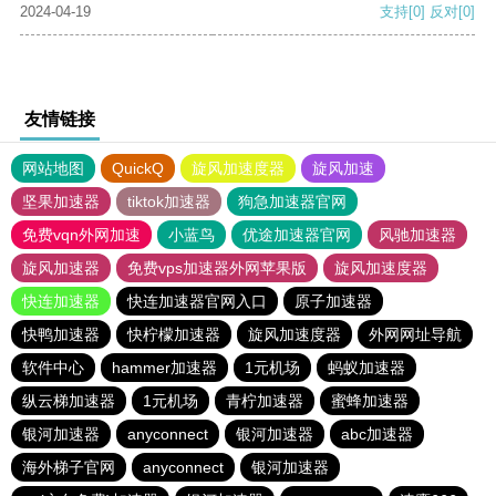
2024-04-19
支持
[0]
反对
[0]
友情链接
网站地图
QuickQ
旋风加速度器
旋风加速
坚果加速器
tiktok加速器
狗急加速器官网
免费vqn外网加速
小蓝鸟
优途加速器官网
风驰加速器
旋风加速器
免费vps加速器外网苹果版
旋风加速度器
快连加速器
快连加速器官网入口
原子加速器
快鸭加速器
快柠檬加速器
旋风加速度器
外网网址导航
软件中心
hammer加速器
1元机场
蚂蚁加速器
纵云梯加速器
1元机场
青柠加速器
蜜蜂加速器
银河加速器
anyconnect
银河加速器
abc加速器
海外梯子官网
anyconnect
银河加速器