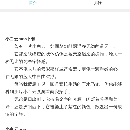
简介
排行
小白云mac下载
曾有一片小白云，如同梦幻般飘浮在无边的蓝天上。
它那柔软绵密的状体仿佛是被天空温柔的拥抱，给人一
种无比的纯净宁静感。
它不像大片的云彩那样威严恢宏，更像一颗稚嫩的心，
在无限的蓝天中自由漂浮。
每当我疲惫心灵，回首繁忙生活的车水马龙，仿佛能够
看到那片小白云微笑着向我招手。
无论是日出时，它披着金色的光辉，闪烁着希望和美
好；还是夕阳西下，它被染上了紫红的颜色，散发出一份浓
浓的宁静。
小白云npv