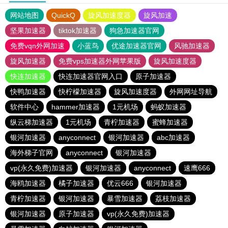
网站地图
QuickQ
旋风加速度器
旋风加速
坚果加速器
tiktok加速器
狗急加速器官网
免费vqn外网加速
小蓝鸟
优途加速器官网
风驰加速器
旋风加速器
免费vps加速器外网苹果版
旋风加速度器
快连加速器
快连加速器官网入口
原子加速器
快鸭加速器
快柠檬加速器
旋风加速度器
外网网址导航
软件中心
hammer加速器
1元机场
蚂蚁加速器
纵云梯加速器
1元机场
青柠加速器
蜜蜂加速器
银河加速器
anyconnect
银河加速器
abc加速器
海外梯子官网
anyconnect
银河加速器
vp(永久免费)加速器
银河加速器
anyconnect
速鹰666
海鸥加速器
橘子加速器
优云666
银河加速器
青柠加速器
银河加速器
暴雪加速器
荔枝加速器
银河加速器
原子加速器
vp(永久免费)加速器