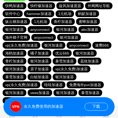
快鸭加速器
快柠檬加速器
旋风加速度器
外网网址导航
软件中心
hammer加速器
1元机场
蚂蚁加速器
纵云梯加速器
1元机场
青柠加速器
蜜蜂加速器
银河加速器
anyconnect
银河加速器
abc加速器
海外梯子官网
anyconnect
银河加速器
vp(永久免费)加速器
银河加速器
anyconnect
速鹰666
海鸥加速器
橘子加速器
优云666
银河加速器
青柠加速器
银河加速器
暴雪加速器
荔枝加速器
银河加速器
原子加速器
vp(永久免费)加速器
暴雪加速器
白鲸加速器
银河加速器
vp(永久免费)加速器
哇哇加速器
免费海外pvn加速器
银河加速器
veee加速器
银河加速器
暴雪加速器
银河加速器
ikuuu.me加速器官网
永久免费使用的加速器
下载
0.099962s
首页
安卓
苹果
排行
推荐