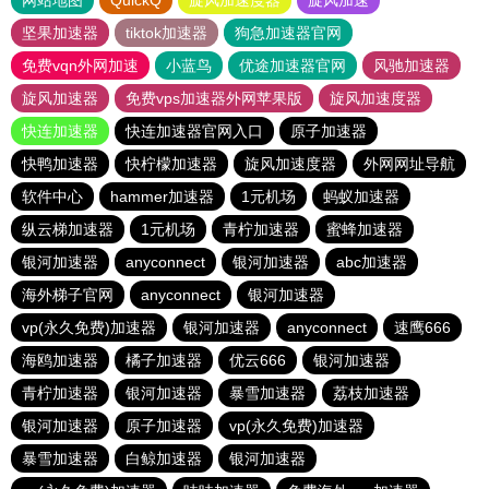
网站地图
QuickQ
旋风加速度器
旋风加速
坚果加速器
tiktok加速器
狗急加速器官网
免费vqn外网加速
小蓝鸟
优途加速器官网
风驰加速器
旋风加速器
免费vps加速器外网苹果版
旋风加速度器
快连加速器
快连加速器官网入口
原子加速器
快鸭加速器
快柠檬加速器
旋风加速度器
外网网址导航
软件中心
hammer加速器
1元机场
蚂蚁加速器
纵云梯加速器
1元机场
青柠加速器
蜜蜂加速器
银河加速器
anyconnect
银河加速器
abc加速器
海外梯子官网
anyconnect
银河加速器
vp(永久免费)加速器
银河加速器
anyconnect
速鹰666
海鸥加速器
橘子加速器
优云666
银河加速器
青柠加速器
银河加速器
暴雪加速器
荔枝加速器
银河加速器
原子加速器
vp(永久免费)加速器
暴雪加速器
白鲸加速器
银河加速器