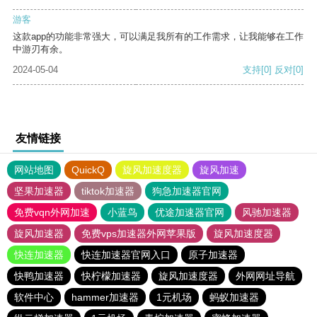
游客
这款app的功能非常强大，可以满足我所有的工作需求，让我能够在工作
中游刃有余。
2024-05-04
支持
[0]
反对
[0]
友情链接
网站地图
QuickQ
旋风加速度器
旋风加速
坚果加速器
tiktok加速器
狗急加速器官网
免费vqn外网加速
小蓝鸟
优途加速器官网
风驰加速器
旋风加速器
免费vps加速器外网苹果版
旋风加速度器
快连加速器
快连加速器官网入口
原子加速器
快鸭加速器
快柠檬加速器
旋风加速度器
外网网址导航
软件中心
hammer加速器
1元机场
蚂蚁加速器