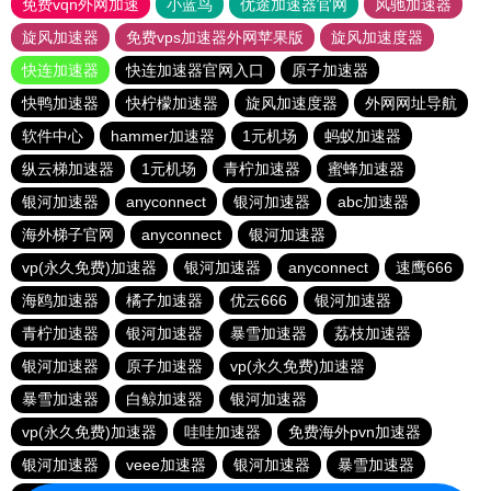
免费vqn外网加速
小蓝鸟
优途加速器官网
风驰加速器
旋风加速器
免费vps加速器外网苹果版
旋风加速度器
快连加速器
快连加速器官网入口
原子加速器
快鸭加速器
快柠檬加速器
旋风加速度器
外网网址导航
软件中心
hammer加速器
1元机场
蚂蚁加速器
纵云梯加速器
1元机场
青柠加速器
蜜蜂加速器
银河加速器
anyconnect
银河加速器
abc加速器
海外梯子官网
anyconnect
银河加速器
vp(永久免费)加速器
银河加速器
anyconnect
速鹰666
海鸥加速器
橘子加速器
优云666
银河加速器
青柠加速器
银河加速器
暴雪加速器
荔枝加速器
银河加速器
原子加速器
vp(永久免费)加速器
暴雪加速器
白鲸加速器
银河加速器
vp(永久免费)加速器
哇哇加速器
免费海外pvn加速器
银河加速器
veee加速器
银河加速器
暴雪加速器