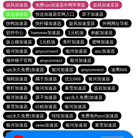
旋风加速器
免费vps加速器外网苹果版
旋风加速度器
快连加速器
快连加速器官网入口
原子加速器
快鸭加速器
快柠檬加速器
旋风加速度器
外网网址导航
软件中心
hammer加速器
1元机场
蚂蚁加速器
纵云梯加速器
1元机场
青柠加速器
蜜蜂加速器
银河加速器
anyconnect
银河加速器
abc加速器
海外梯子官网
anyconnect
银河加速器
vp(永久免费)加速器
银河加速器
anyconnect
速鹰666
海鸥加速器
橘子加速器
优云666
银河加速器
青柠加速器
银河加速器
暴雪加速器
荔枝加速器
银河加速器
原子加速器
vp(永久免费)加速器
暴雪加速器
白鲸加速器
银河加速器
vp(永久免费)加速器
哇哇加速器
免费海外pvn加速器
银河加速器
veee加速器
银河加速器
暴雪加速器
银河加速器
ikuuu.me加速器官网