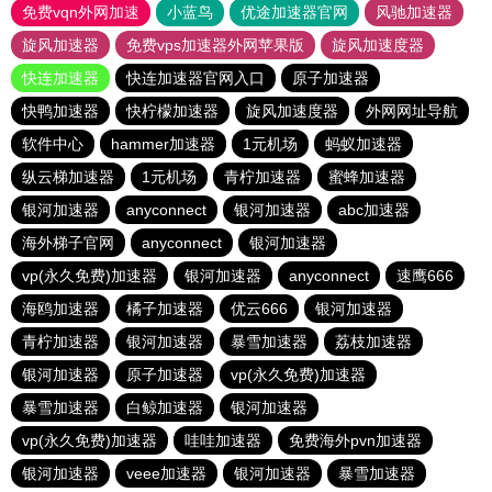
免费vqn外网加速
小蓝鸟
优途加速器官网
风驰加速器
旋风加速器
免费vps加速器外网苹果版
旋风加速度器
快连加速器
快连加速器官网入口
原子加速器
快鸭加速器
快柠檬加速器
旋风加速度器
外网网址导航
软件中心
hammer加速器
1元机场
蚂蚁加速器
纵云梯加速器
1元机场
青柠加速器
蜜蜂加速器
银河加速器
anyconnect
银河加速器
abc加速器
海外梯子官网
anyconnect
银河加速器
vp(永久免费)加速器
银河加速器
anyconnect
速鹰666
海鸥加速器
橘子加速器
优云666
银河加速器
青柠加速器
银河加速器
暴雪加速器
荔枝加速器
银河加速器
原子加速器
vp(永久免费)加速器
暴雪加速器
白鲸加速器
银河加速器
vp(永久免费)加速器
哇哇加速器
免费海外pvn加速器
银河加速器
veee加速器
银河加速器
暴雪加速器