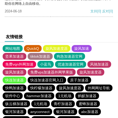
助你在网络上自由移动。
2024-06-18
支持
[0]
反对
[0]
友情链接
网站地图
QuickQ
旋风加速度器
旋风加速
坚果加速器
tiktok加速器
狗急加速器官网
免费vqn外网加速
小蓝鸟
优途加速器官网
风驰加速器
旋风加速器
免费vps加速器外网苹果版
旋风加速度器
快连加速器
快连加速器官网入口
原子加速器
快鸭加速器
快柠檬加速器
旋风加速度器
外网网址导航
软件中心
hammer加速器
1元机场
蚂蚁加速器
纵云梯加速器
1元机场
青柠加速器
蜜蜂加速器
银河加速器
anyconnect
银河加速器
abc加速器