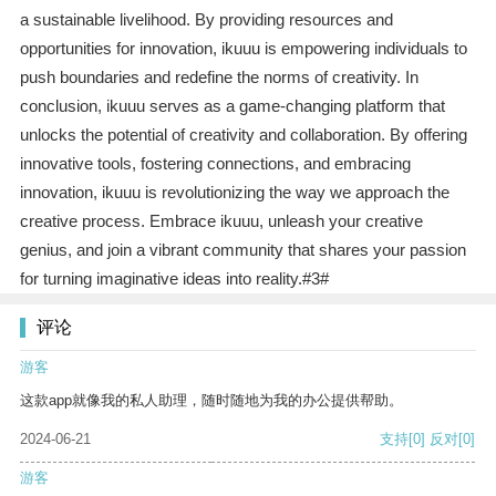
a sustainable livelihood. By providing resources and
opportunities for innovation, ikuuu is empowering individuals to
push boundaries and redefine the norms of creativity. In
conclusion, ikuuu serves as a game-changing platform that
unlocks the potential of creativity and collaboration. By offering
innovative tools, fostering connections, and embracing
innovation, ikuuu is revolutionizing the way we approach the
creative process. Embrace ikuuu, unleash your creative
genius, and join a vibrant community that shares your passion
for turning imaginative ideas into reality.#3#
评论
游客
这款app就像我的私人助理，随时随地为我的办公提供帮助。
2024-06-21
支持
[0]
反对
[0]
游客