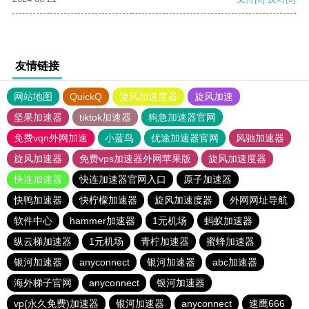
友情链接
网站地图
QuickQ
旋风加速度器
旋风加速
坚果加速器
tiktok加速器
狗急加速器官网
免费vqn外网加速
小蓝鸟
优途加速器官网
风驰加速器
旋风加速器
免费vps加速器外网苹果版
旋风加速度器
快连加速器
快连加速器官网入口
原子加速器
快鸭加速器
快柠檬加速器
旋风加速度器
外网网址导航
软件中心
hammer加速器
1元机场
蚂蚁加速器
纵云梯加速器
1元机场
青柠加速器
蜜蜂加速器
银河加速器
anyconnect
银河加速器
abc加速器
海外梯子官网
anyconnect
银河加速器
vp(永久免费)加速器
银河加速器
anyconnect
速鹰666