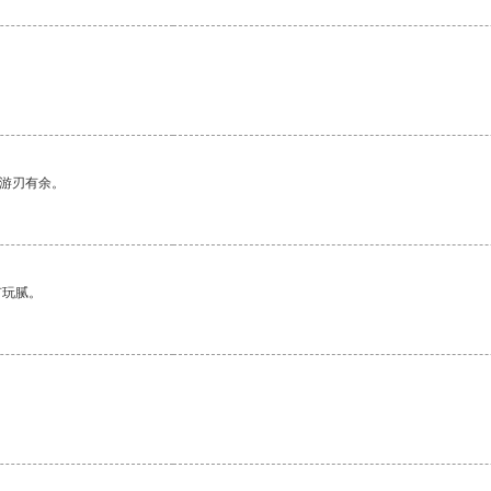
中游刃有余。
有玩腻。