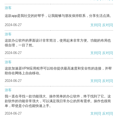
游客
这款app是我社交的好帮手，让我能够与朋友保持联系，分享生活点滴。
2024-06-27
支持
[0]
反对
[0]
游客
这款办公软件的界面设计非常简洁，使用起来非常方便。功能的布局也
很合理，一目了然。
2024-06-27
支持
[0]
反对
[0]
游客
这款加速器VPM应用程序可以给你提供最高速度和安全性的连接，并帮
助你在网络上自由移动。
2024-06-27
支持
[0]
反对
[0]
游客
我一直在寻找一款功能强大、操作简单的办公软件，终于找到了它。这
款软件的功能非常强大，可以满足我日常办公的所有需求。操作也很简
单，即使是小白也能快速上手。
2024-06-27
支持
[0]
反对
[0]