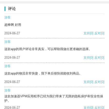
评论
游客
超棒啊 好用
2024-06-27
支持
[0]
反对
[0]
游客
这款app的用户评论非常真实，可以帮助我做出更准确的选择。
2024-06-27
支持
[0]
反对
[0]
游客
这款app的物流非常快捷，我下单后很快就能收到商品。
2024-06-27
支持
[0]
反对
[0]
游客
这款加速器VPM应用程序已经为我们带来了无限的隐私保护和安全性保
护。
2024-06-27
支持
[0]
反对
[0]