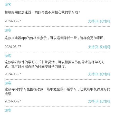
游客
超级好用的加速器，妈妈再也不用担心我的学习啦！
2024-06-27
支持
[0]
反对
[0]
游客
这款加速器app的价格有点贵，可以适当降低一些，这样会更加亲民。
2024-06-27
支持
[0]
反对
[0]
游客
这款学习软件的学习方式非常灵活，可以根据自己的需求选择学习方
式。我可以根据自己的时间安排学习进度。
2024-06-27
支持
[0]
反对
[0]
游客
这款app的学习氛围很浓厚，能够激励我不断学习，让我能够取得更好的
成绩。
2024-06-27
支持
[0]
反对
[0]
游客