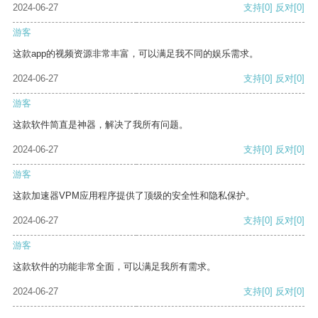
2024-06-27
支持
[0]
反对
[0]
游客
这款app的视频资源非常丰富，可以满足我不同的娱乐需求。
2024-06-27
支持
[0]
反对
[0]
游客
这款软件简直是神器，解决了我所有问题。
2024-06-27
支持
[0]
反对
[0]
游客
这款加速器VPM应用程序提供了顶级的安全性和隐私保护。
2024-06-27
支持
[0]
反对
[0]
游客
这款软件的功能非常全面，可以满足我所有需求。
2024-06-27
支持
[0]
反对
[0]