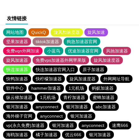
友情链接
网站地图
QuickQ
旋风加速度器
旋风加速
坚果加速器
tiktok加速器
狗急加速器官网
免费vqn外网加速
小蓝鸟
优途加速器官网
风驰加速器
旋风加速器
免费vps加速器外网苹果版
旋风加速度器
快连加速器
快连加速器官网入口
原子加速器
快鸭加速器
快柠檬加速器
旋风加速度器
外网网址导航
软件中心
hammer加速器
1元机场
蚂蚁加速器
纵云梯加速器
1元机场
青柠加速器
蜜蜂加速器
银河加速器
anyconnect
银河加速器
abc加速器
海外梯子官网
anyconnect
银河加速器
vp(永久免费)加速器
银河加速器
anyconnect
速鹰666
海鸥加速器
橘子加速器
优云666
银河加速器