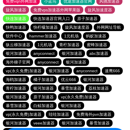
免费vqn外网加速
小蓝鸟
优途加速器官网
风驰加速器
旋风加速器
免费vps加速器外网苹果版
旋风加速度器
快连加速器
快连加速器官网入口
原子加速器
快鸭加速器
快柠檬加速器
旋风加速度器
外网网址导航
软件中心
hammer加速器
1元机场
蚂蚁加速器
纵云梯加速器
1元机场
青柠加速器
蜜蜂加速器
银河加速器
anyconnect
银河加速器
abc加速器
海外梯子官网
anyconnect
银河加速器
vp(永久免费)加速器
银河加速器
anyconnect
速鹰666
海鸥加速器
橘子加速器
优云666
银河加速器
青柠加速器
银河加速器
暴雪加速器
荔枝加速器
银河加速器
原子加速器
vp(永久免费)加速器
暴雪加速器
白鲸加速器
银河加速器
vp(永久免费)加速器
哇哇加速器
免费海外pvn加速器
银河加速器
veee加速器
银河加速器
暴雪加速器