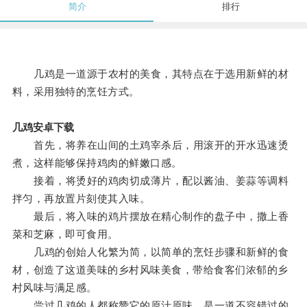
简介
排行
几鸡是一道源于农村的美食，其特点在于选用新鲜的材
料，采用独特的烹饪方式。
几鸡安卓下载
首先，将养在山间的土鸡宰杀后，用滚开的开水迅速烫
煮，这样能够保持鸡肉的鲜嫩口感。
接着，将烫好的鸡肉切成薄片，配以酱油、姜蒜等调料
拌匀，再放置片刻使其入味。
最后，将入味的鸡片摆放在精心制作的盘子中，撒上香
菜和芝麻，即可食用。
几鸡的创始人化繁为简，以简单的烹饪步骤和新鲜的食
材，创造了这道美味的乡村风味美食，带给食客们浓郁的乡
村风味与满足感。
尝过几鸡的人都称赞它的原汁原味，是一道不容错过的