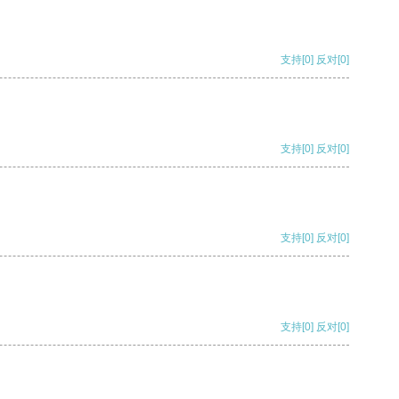
支持
[0]
反对
[0]
支持
[0]
反对
[0]
支持
[0]
反对
[0]
支持
[0]
反对
[0]