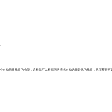
。
一个自动切换线路的功能，这样就可以根据网络情况自动选择最优的线路，从而获得更