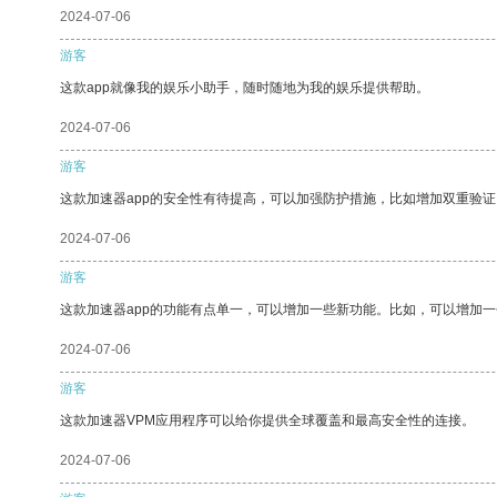
2024-07-06
游客
这款app就像我的娱乐小助手，随时随地为我的娱乐提供帮助。
2024-07-06
游客
这款加速器app的安全性有待提高，可以加强防护措施，比如增加双重验证
2024-07-06
游客
这款加速器app的功能有点单一，可以增加一些新功能。比如，可以增加
2024-07-06
游客
这款加速器VPM应用程序可以给你提供全球覆盖和最高安全性的连接。
2024-07-06