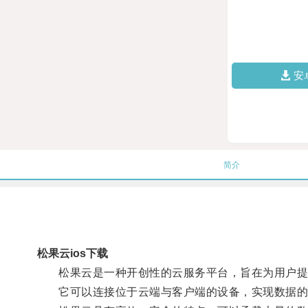
安
简介
松果云ios下载
松果云是一种开创性的云服务平台，旨在为用户提
它可以连接位于云端与客户端的设备，实现数据的