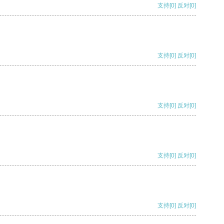
支持
[0]
反对
[0]
支持
[0]
反对
[0]
支持
[0]
反对
[0]
支持
[0]
反对
[0]
支持
[0]
反对
[0]