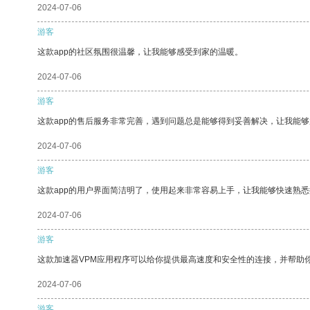
2024-07-06
游客
这款app的社区氛围很温馨，让我能够感受到家的温暖。
2024-07-06
游客
这款app的售后服务非常完善，遇到问题总是能够得到妥善解决，让我能
2024-07-06
游客
这款app的用户界面简洁明了，使用起来非常容易上手，让我能够快速熟悉
2024-07-06
游客
这款加速器VPM应用程序可以给你提供最高速度和安全性的连接，并帮助
2024-07-06
游客