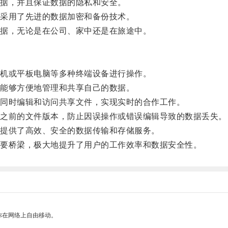
据，并且保证数据的隐私和安全。
采用了先进的数据加密和备份技术。
据，无论是在公司、家中还是在旅途中。
机或平板电脑等多种终端设备进行操作。
能够方便地管理和共享自己的数据。
同时编辑和访问共享文件，实现实时的合作工作。
之前的文件版本，防止因误操作或错误编辑导致的数据丢失。
提供了高效、安全的数据传输和存储服务。
要桥梁，极大地提升了用户的工作效率和数据安全性。
你在网络上自由移动。