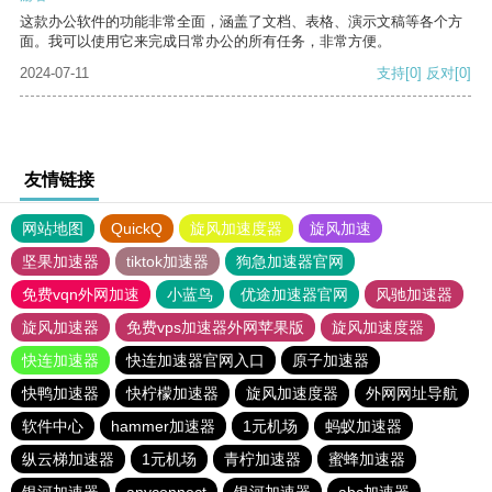
这款办公软件的功能非常全面，涵盖了文档、表格、演示文稿等各个方
面。我可以使用它来完成日常办公的所有任务，非常方便。
2024-07-11
支持
[0]
反对
[0]
友情链接
网站地图
QuickQ
旋风加速度器
旋风加速
坚果加速器
tiktok加速器
狗急加速器官网
免费vqn外网加速
小蓝鸟
优途加速器官网
风驰加速器
旋风加速器
免费vps加速器外网苹果版
旋风加速度器
快连加速器
快连加速器官网入口
原子加速器
快鸭加速器
快柠檬加速器
旋风加速度器
外网网址导航
软件中心
hammer加速器
1元机场
蚂蚁加速器
纵云梯加速器
1元机场
青柠加速器
蜜蜂加速器