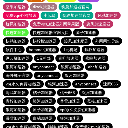
坚果加速器
tiktok加速器
狗急加速器官网
免费vqn外网加速
小蓝鸟
优途加速器官网
风驰加速器
旋风加速器
免费vps加速器外网苹果版
旋风加速度器
快连加速器
快连加速器官网入口
原子加速器
快鸭加速器
快柠檬加速器
旋风加速度器
外网网址导航
软件中心
hammer加速器
1元机场
蚂蚁加速器
纵云梯加速器
1元机场
青柠加速器
蜜蜂加速器
银河加速器
anyconnect
银河加速器
abc加速器
海外梯子官网
anyconnect
银河加速器
vp(永久免费)加速器
银河加速器
anyconnect
速鹰666
海鸥加速器
橘子加速器
优云666
银河加速器
青柠加速器
银河加速器
暴雪加速器
荔枝加速器
银河加速器
原子加速器
vp(永久免费)加速器
暴雪加速器
白鲸加速器
银河加速器
vp(永久免费)加速器
哇哇加速器
免费海外pvn加速器