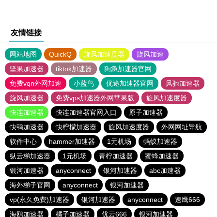
友情链接
网站地图
QuickQ
旋风加速度器
旋风加速
坚果加速器
tiktok加速器
狗急加速器官网
免费vqn外网加速
小蓝鸟
优途加速器官网
风驰加速器
旋风加速器
免费vps加速器外网苹果版
旋风加速度器
快连加速器
快连加速器官网入口
原子加速器
快鸭加速器
快柠檬加速器
旋风加速度器
外网网址导航
软件中心
hammer加速器
1元机场
蚂蚁加速器
纵云梯加速器
1元机场
青柠加速器
蜜蜂加速器
银河加速器
anyconnect
银河加速器
abc加速器
海外梯子官网
anyconnect
银河加速器
vp(永久免费)加速器
银河加速器
anyconnect
速鹰666
海鸥加速器
橘子加速器
优云666
银河加速器