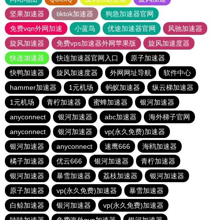
坚果加速器
tiktok加速器
狗急加速器官网
免费vqn外网加速
小蓝鸟
优途加速器官网
风驰加速器
旋风加速器
免费vps加速器外网苹果版
旋风加速度器
快连加速器
快连加速器官网入口
原子加速器
快鸭加速器
旋风加速度器
外网网址导航
软件中心
hammer加速器
1元机场
蚂蚁加速器
纵云梯加速器
1元机场
青柠加速器
蜜蜂加速器
银河加速器
anyconnect
银河加速器
abc加速器
海外梯子官网
anyconnect
银河加速器
vp(永久免费)加速器
银河加速器
anyconnect
速鹰666
海鸥加速器
橘子加速器
优云666
银河加速器
青柠加速器
银河加速器
暴雪加速器
荔枝加速器
银河加速器
原子加速器
vp(永久免费)加速器
暴雪加速器
白鲸加速器
银河加速器
vp(永久免费)加速器