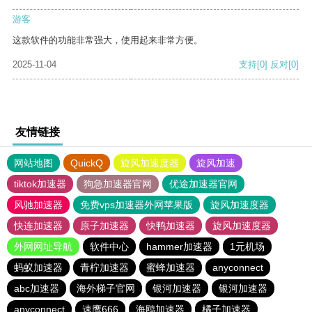
游客
这款软件的功能非常强大，使用起来非常方便。
2025-11-04
支持
[0]
反对
[0]
友情链接
网站地图
QuickQ
旋风加速度器
旋风加速
tiktok加速器
狗急加速器官网
优途加速器官网
风驰加速器
免费vps加速器外网苹果版
旋风加速度器
快连加速器
原子加速器
快鸭加速器
旋风加速度器
外网网址导航
软件中心
hammer加速器
1元机场
蚂蚁加速器
青柠加速器
蜜蜂加速器
anyconnect
abc加速器
海外梯子官网
银河加速器
银河加速器
anyconnect
速鹰666
海鸥加速器
橘子加速器